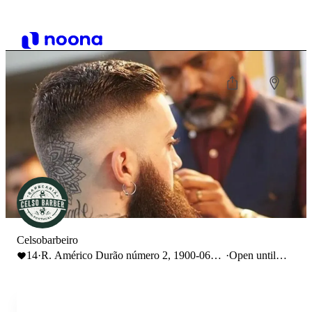
Celsobarbeiro
14
·
R. Américo Durão número 2, 1900-064
·
Open until
Lisboa
20:00