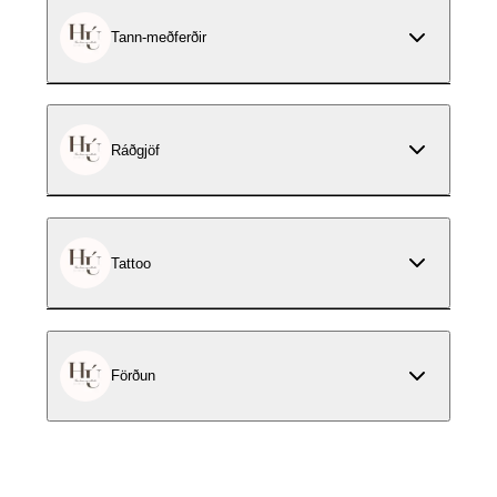
Tann-meðferðir
Ráðgjöf
Tattoo
Förðun