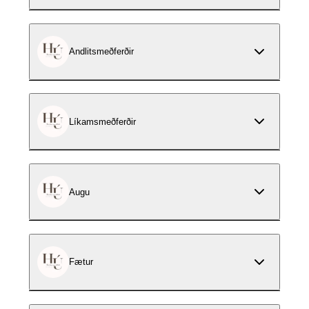
Andlitsmeðferðir
Líkamsmeðferðir
Augu
Fætur