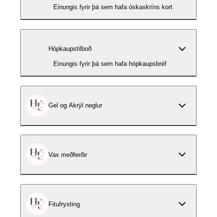
Einungis fyrir þá sem hafa óskaskríns kort
Hópkaupstilboð
Einungis fyrir þá sem hafa hópkaupsbréf
Gel og Akrýl neglur
Vax meðferðir
Fitufrysting