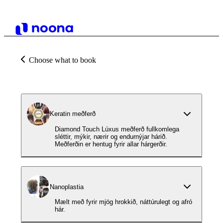
Choose what to book
Keratin meðferð
Diamond Touch Lúxus meðferð fullkomlega
sléttir, mýkir, nærir og endurnýjar hárið.
Meðferðin er hentug fyrir allar hárgerðir.
Nanoplastia
Mælt með fyrir mjög hrokkið, náttúrulegt og afró
hár.