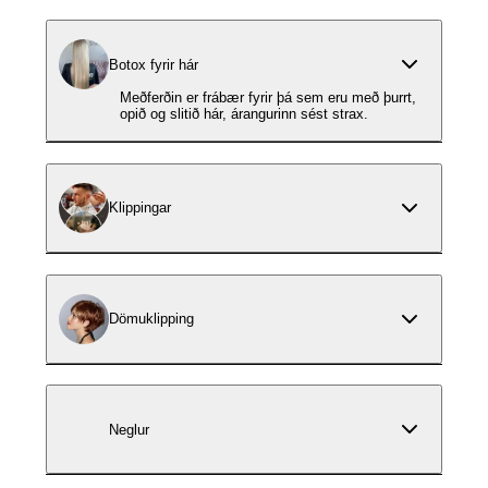
Botox fyrir hár
Meðferðin er frábær fyrir þá sem eru með þurrt,
opið og slitið hár, árangurinn sést strax.
Klippingar
Dömuklipping
Neglur