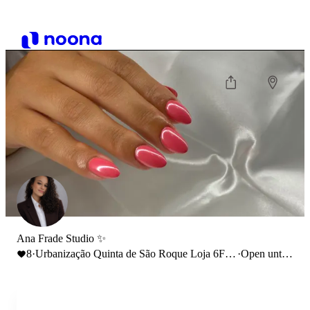
Ana Frade Studio ✨
8
·
Urbanização Quinta de São Roque Loja 6F,
·
Open until
2000-072, Santarém
19:30