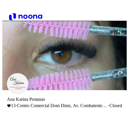
Ana Karina Pestanas
13
·
Centro Comercial Dom Dinis, Av. Combatentes
·
Closed
da Grande Guerra, Piso 6, loja 603, 2400-122
Leiria