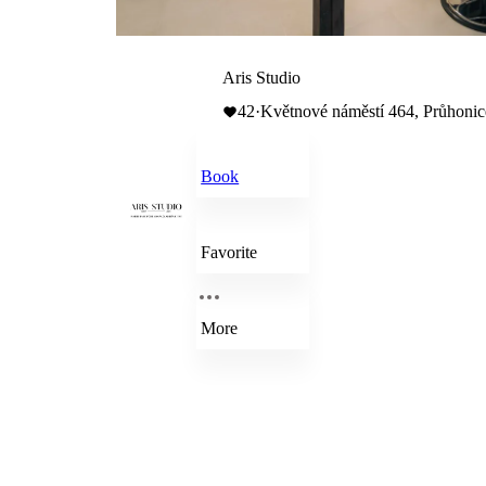
Aris Studio
42
·
Květnové náměstí 464, Průhonic
Book
Favorite
More