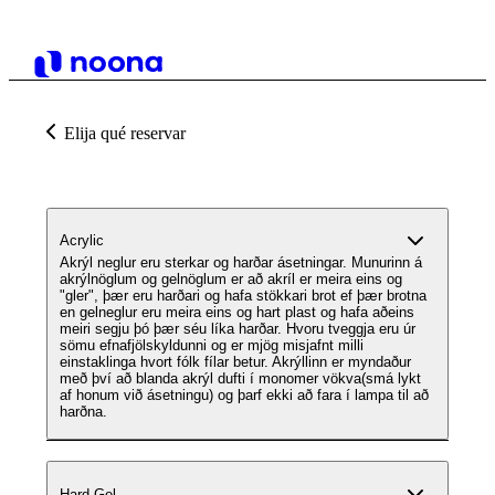
Elija qué reservar
Acrylic
Akrýl neglur eru sterkar og harðar ásetningar. Munurinn á
akrýlnöglum og gelnöglum er að akríl er meira eins og
"gler", þær eru harðari og hafa stökkari brot ef þær brotna
en gelneglur eru meira eins og hart plast og hafa aðeins
meiri segju þó þær séu líka harðar. Hvoru tveggja eru úr
sömu efnafjölskyldunni og er mjög misjafnt milli
einstaklinga hvort fólk fílar betur. Akrýllinn er myndaður
með því að blanda akrýl dufti í monomer vökva(smá lykt
af honum við ásetningu) og þarf ekki að fara í lampa til að
harðna.
Hard Gel