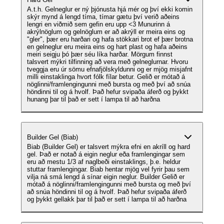
A.t.h. Gelneglur er ný þjónusta hjá mér og því ekki komin
skýr mynd á lengd tíma, tímar gætu því verið aðeins
lengri en viðmið sem gefin eru upp <3 Munurinn á
akrýlnöglum og gelnöglum er að akrýll er meira eins og
"gler", þær eru harðari og hafa stökkari brot ef þær brotna
en gelneglur eru meira eins og hart plast og hafa aðeins
meiri seigju þó þær séu líka harðar. Mörgum finnst
talsvert mýkri tilfinning að vera með gelneglurnar. Hvoru
tveggja eru úr sömu efnafjölskyldunni og er mjög misjafnt
milli einstaklinga hvort fólk fílar betur. Gelið er mótað á
nöglinni/framlengingunni með bursta og með því að snúa
höndinni til og á hvolf. Það hefur svipaða áferð og þykkt
hunang þar til það er sett í lampa til að harðna
Builder Gel (Biab)
Biab (Builder Gel) er talsvert mýkra efni en akríll og hard
gel. Það er notað á eigin neglur eða framlengingar sem
eru að mestu 1/3 af naglbeði einstaklings, þ.e. heldur
stuttar framlengingar. Biab hentar mjög vel fyrir þau sem
vilja ná smá lengd á sínar eigin neglur. Builder Gelið er
mótað á nöglinni/framlengingunni með bursta og með því
að snúa höndinni til og á hvolf. Það hefur svipaða áferð
og þykkt gellakk þar til það er sett í lampa til að harðna