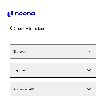
Choose what to book
Nýtt sett🤍
Lagfæring🤍
Brún augnhár🤎