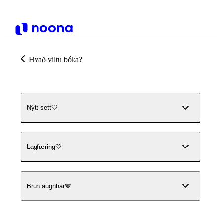
Hvað viltu bóka?
Nýtt sett🤍
Lagfæring🤍
Brún augnhár🤎