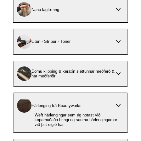
Nano lagfæring
Litun - Strípur - Tóner
Dömu klipping & keratín sléttunnar meðferð &
hár meðferðir
Hárlenging frá Beautyworks
Weft hárlengingar sem ég notast við
koparhúðaða hringi og sauma hárlengingarnar í
við þitt eigið hár.