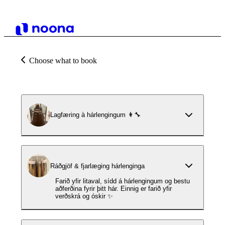
Choose what to book
Lagfæring à hárlengingum 👩‍🔧
Ráðgjöf & fjarlæging hárlenginga
Farið yfir litaval, sídd á hárlengingum og bestu
aðferðina fyrir þitt hár. Einnig er farið yfir
verðskrá og óskir ✨