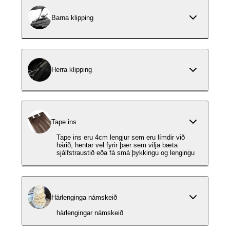
Barna klipping
Herra klipping
Tape ins
Tape ins eru 4cm lengjur sem eru límdir við
hárið, hentar vel fyrir þær sem vilja bæta
sjálfstraustið eða fá smá þykkingu og lengingu
Hárlenginga námskeið
hàrlengingar námskeið