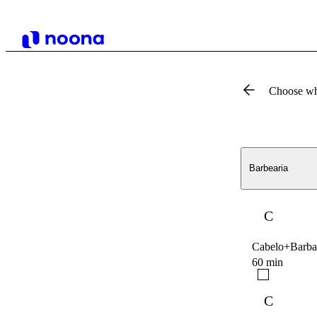
Choose wh
Barbearia
C
Cabelo+Barba+
60 min
C