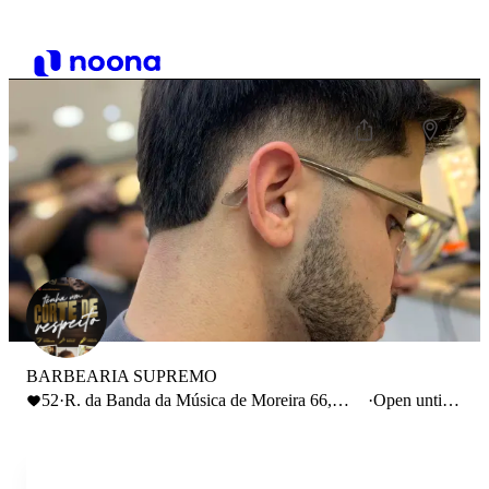
BARBEARIA SUPREMO
52
·
R. da Banda da Música de Moreira 66,
·
Open until
4470-197 Moreira
19:00