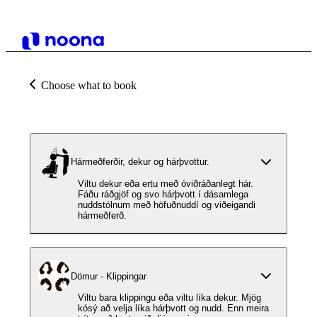
Choose what to book
Hármeðferðir, dekur og hárþvottur.
Viltu dekur eða ertu með óviðráðanlegt hár.
Fáðu ráðgjöf og svo hárþvott í dásamlega
nuddstólnum með höfuðnuddí og viðeigandi
hármeðferð.
Dömur - Klippingar
Viltu bara klippingu eða viltu líka dekur. Mjög
kósý að velja líka hárþvott og nudd. Enn meira