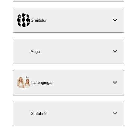
Greiðslur
Augu
Hárlengingar
Gjafabréf