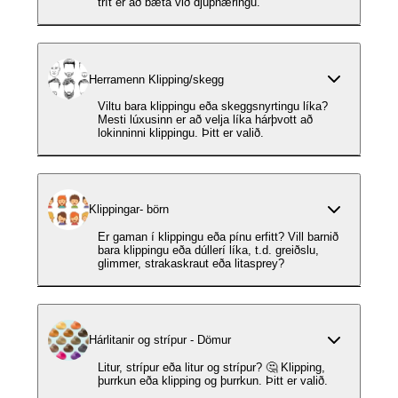
trít er að bæta við djúpnæringu.
Herramenn Klipping/skegg
Viltu bara klippingu eða skeggsnyrtingu líka?
Mesti lúxusinn er að velja líka hárþvott að
lokinninni klippingu. Þitt er valið.
Klippingar- börn
Er gaman í klippingu eða pínu erfitt? Vill barnið
bara klippingu eða dúllerí líka, t.d. greiðslu,
glimmer, strakaskraut eða litasprey?
Hárlitanir og strípur - Dömur
Litur, strípur eða litur og strípur? 🤔 Klipping,
þurrkun eða klipping og þurrkun. Þitt er valið.