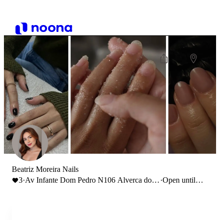
Beatriz Moreira Nails
3
·
Av Infante Dom Pedro N106 Alverca do
·
Open until
Ribatejo
17:00