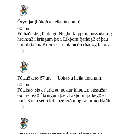
Öryrkjar (bókað á heila tímanum)
60 min
Fótbað, sigg fjarlægt. Neglur klipptar, pússaðar og
hreinsað í kringum þær. Líkþorn fjarlægð ef þau
eru til staðar. Krem sett í lok meðferðar og fætur
nuddaðir.
Fótaaðgerð 67 ára + (bókað á heila tímanum)
60 min
Fótabað, sigg fjarlægt, neglur klipptar, pússaðar
og hreinsað í kringum þær. Líkþorn fjarlægð ef
þarf. Krem sett í lok meðferðar og fætur nuddaðir.