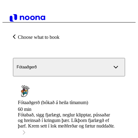
Choose what to book
Fótaaðgerð
Fótaaðgerð (bókað á heila tímanum)
60 min
Fótabað, sigg fjarlægt, neglur klipptar, pússaðar
og hreinsað í kringum þær. Líkþorn fjarlægð ef
þarf. Krem sett í lok meðferðar og fætur nuddaðir.