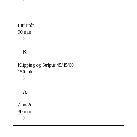
L
Litur rót
90 min
K
Klipping og Strípur 45/45/60
150 min
A
Annað
30 min