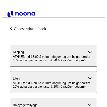
Choose what to book
Klipping
ATH! Eftir kl 18:00 á virkum dögum og um helgar bætist
10% auka gjald á þjónustu & 20% á rauðum dögum✨
Litun
ATH! Eftir kl 18:00 á virkum dögum og um helgar bætist
10% auka gjald á þjónustu & 20% á rauðum dögum✨
Balayage/foilyage