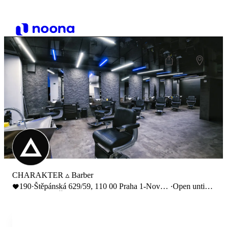
CHARAKTER ▵ Barber
190
·
Štěpánská 629/59, 110 00 Praha 1-Nové
·
Open until
Město, Česko
20:00