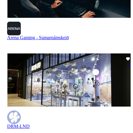
Arena Gaming - Sumarnámskeið
4
DRM-LND