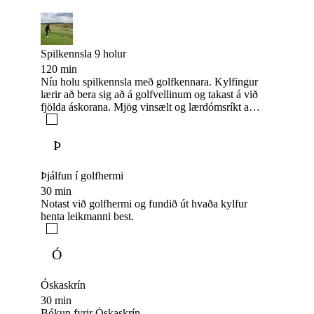
Spilkennsla 9 holur
120 min
Níu holu spilkennsla með golfkennara. Kylfingur
lærir að bera sig að á golfvellinum og takast á við
fjölda áskorana. Mjög vinsælt og lærdómsríkt að
mati þeirra sem komið hafa í spilkennslu
Þ
Þjálfun í golfhermi
30 min
Notast við golfhermi og fundið út hvaða kylfur
henta leikmanni best.
Ó
Óskaskrín
30 min
Bókun fyrir Óskaskrín