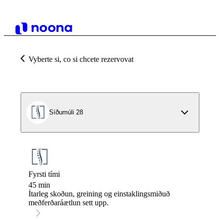
Vyberte si, co si chcete rezervovat
Síðumúli 28
Fyrsti tími
45 min
Ítarleg skoðun, greining og einstaklingsmiðuð
meðferðaráætlun sett upp.