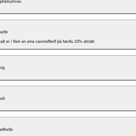
 plokkun/vax
erðir
tað er í fleiri en eina vaxmeðferð þá færðu 10% afslátt
ing
erð
eðferðir