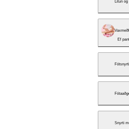
Litun og
Vaxmeðf
Ef pan
Fótsnyrt
Fótaaðg
Snyrti m