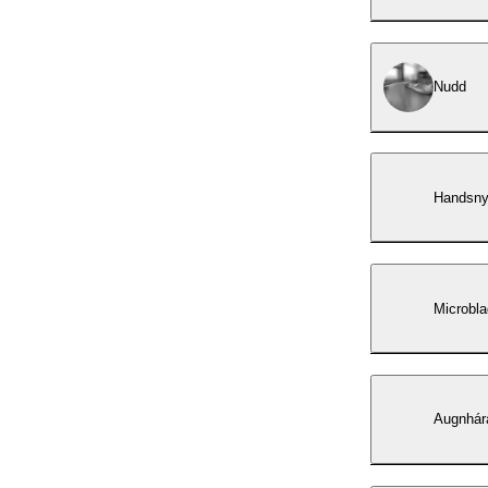
Nudd
Handsny
Microbl
Augnhár