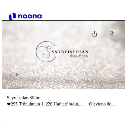
S
Snyrtistofan Silfur
295
·
Trönuhraun 1, 220 Hafnarfjörður,
·
Otevřeno do
Iceland
16:00