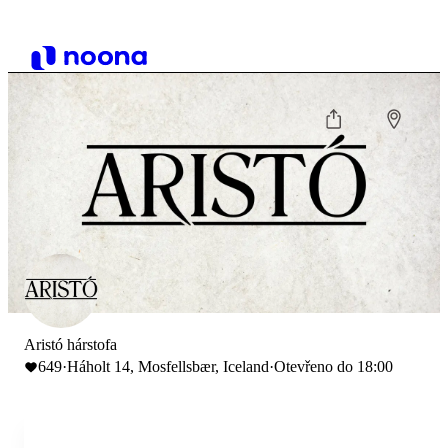
Aristó hárstofa
649
·
Háholt 14, Mosfellsbær, Iceland
·
Otevřeno do 18:00