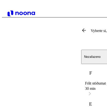
Vyberte si,
Nezařazeno
F
Frítt stöðumat
30 min
E