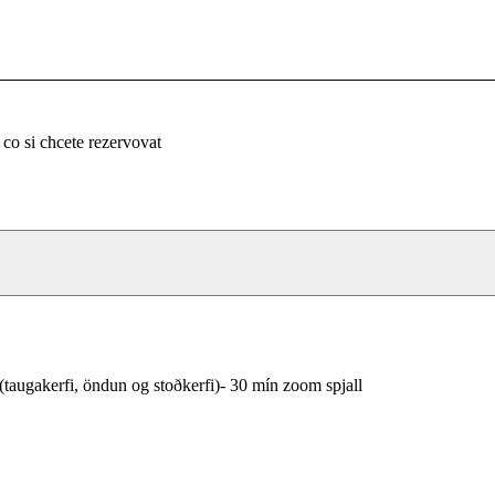
 co si chcete rezervovat
 (taugakerfi, öndun og stoðkerfi)- 30 mín zoom spjall