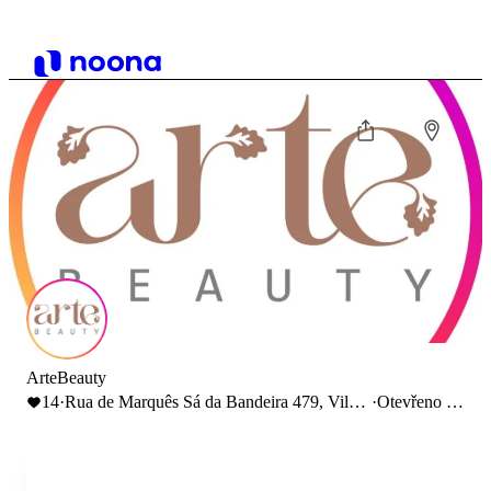
ArteBeauty
14
·
Rua de Marquês Sá da Bandeira 479, Vila
·
Otevřeno do
Nova de Gaia, Portugal
19:00