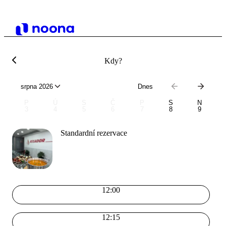
Kdy?
srpna 2026
Dnes
P
Ú
S
Č
P
S
N
3
4
5
6
7
8
9
Standardní rezervace
12:00
12:15