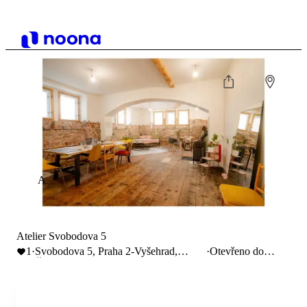
A
Atelier Svobodova 5
1
·
Svobodova 5, Praha 2-Vyšehrad,
·
Otevřeno do
Česko
22:00