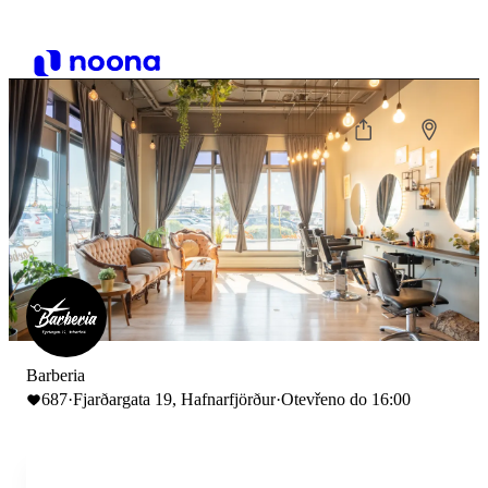
Barberia
687
·
Fjarðargata 19, Hafnarfjörður
·
Otevřeno do 16:00