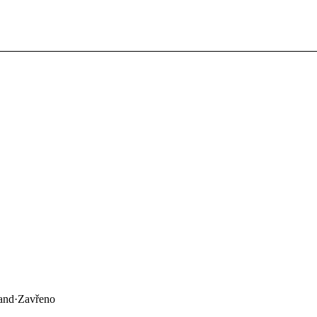
land
·
Zavřeno