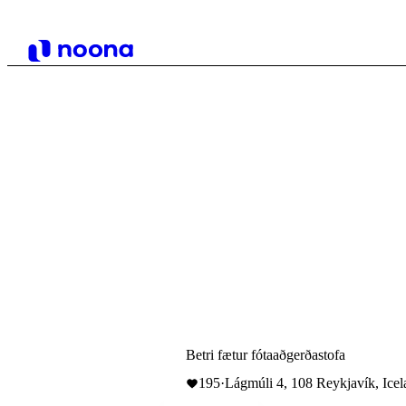
Betri fætur fótaaðgerðastofa
195
·
Lágmúli 4, 108 Reykjavík, Ice