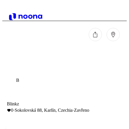
B
Blinkz
0
·
Sokolovská 88, Karlín, Czechia
·
Zavřeno