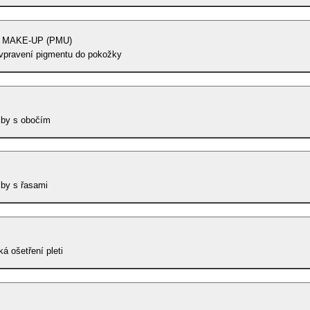
MAKE-UP (PMU)
vpravení pigmentu do pokožky
žby s obočím
by s řasami
á ošetření pleti