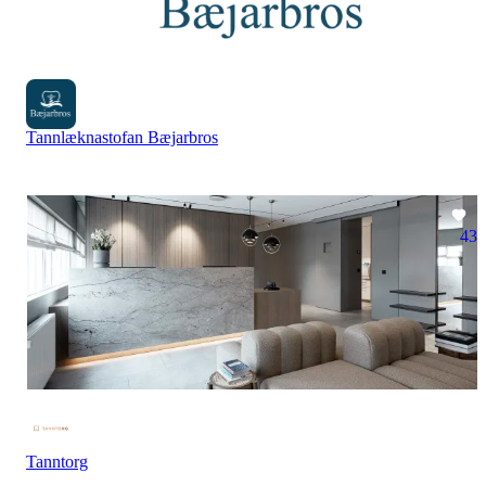
Tannlæknastofan Bæjarbros
43
Tanntorg