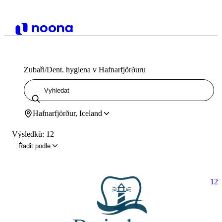
Zubaři/Dent. hygiena v Hafnarfjörðuru
Hafnarfjörður, Iceland
Výsledků: 12
Řadit podle
12