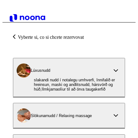
Vyberte si, co si chcete rezervovat
Lúxusnudd
slakandi nudd í notalegu umhverfi, Innifalið er
hreinsun, maski og andlitsnudd, hársvörð og
húð,Ilmkjarnaolíur til að örva taugakerfið
Slökunarnudd / Relaxing massage