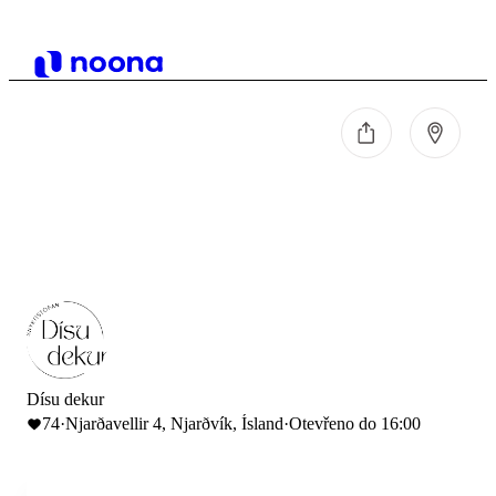
Dísu dekur
74
·
Njarðavellir 4, Njarðvík, Ísland
·
Otevřeno do 16:00