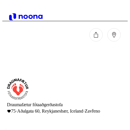
Draumafætur fótaaðgerðastofa
75
·
Aðalgata 60, Reykjanesbær, Iceland
·
Zavřeno