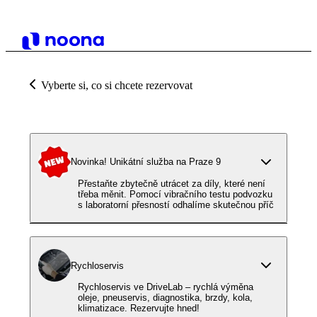
Vyberte si, co si chcete rezervovat
Novinka! Unikátní služba na Praze 9
Přestaňte zbytečně utrácet za díly, které není
třeba měnit. Pomocí vibračního testu podvozku
s laboratorní přesností odhalíme skutečnou příč
Rychloservis
Rychloservis ve DriveLab – rychlá výměna
oleje, pneuservis, diagnostika, brzdy, kola,
klimatizace. Rezervujte hned!