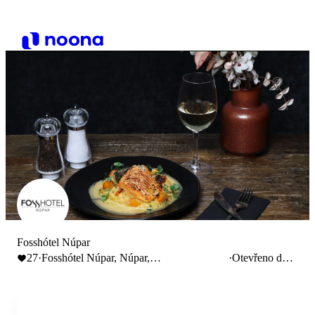
Fosshótel Núpar
27
·
Fosshótel Núpar, Núpar,
·
Otevřeno do
Kirkjubæjarklaustur, Iceland
21:15