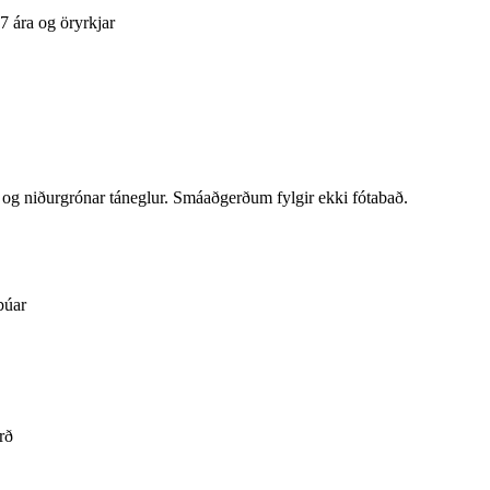
7 ára og öryrkjar
 og niðurgrónar táneglur. Smáaðgerðum fylgir ekki fótabað.
búar
rð