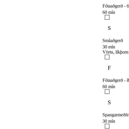
Fótaaðgerð - 6
60 mín
S
Smáaðgerð
30 mín
Vörtu, líkþorn
F
Fótaaðgerð - í
60 mín
S
Spangarmeðfe
30 mín