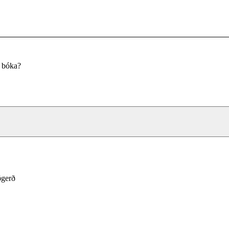
u bóka?
ðgerð