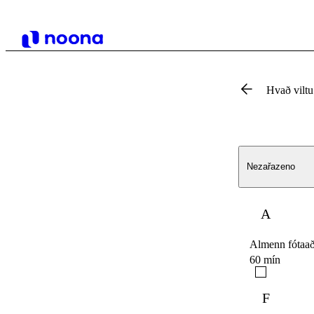
Hvað vilt
Nezařazeno
A
Almenn fótaa
60 mín
F