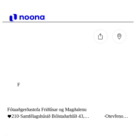
F
Fótaaðgerðastofa Friðlínar og Magðalenu
210
·
Samfélagshúsið Bólstaðarhlíð 43,
·
Otevřeno
Bólstaðarhlíð, Reykjavík, Iceland
do 16:00