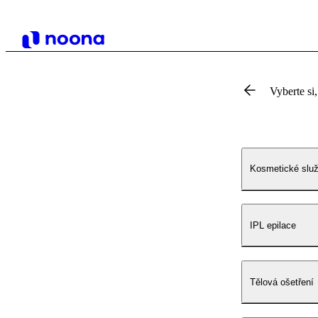
Vyberte si,
Kosmetické slu
IPL epilace
Tělová ošetření