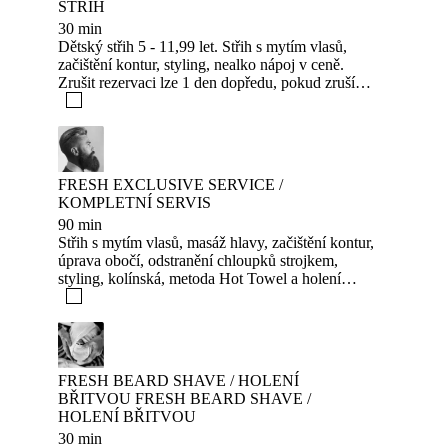
STŘIH
30 min
Dětský střih 5 - 11,99 let. Střih s mytím vlasů,
začištění kontur, styling, nealko nápoj v ceně.
Zrušit rezervaci lze 1 den dopředu, pokud zrušíte
na poslední chvíli nebo se nedostavíte, tak si
účtujeme 50% ze služby.
FRESH EXCLUSIVE SERVICE /
KOMPLETNÍ SERVIS
90 min
Střih s mytím vlasů, masáž hlavy, začištění kontur,
úprava obočí, odstranění chloupků strojkem,
styling, kolínská, metoda Hot Towel a holení
břitvou, nebo úprava vousů a zaholení, ošetření
pleti, black mask, trhání chloupků v nose, sklenka
whiskey a nealko nápoj v ceně. Zrušit rezervaci
lze 1 den dopředu, pokud zrušíte na poslední
chvíli nebo se nedostavíte, tak si účtujeme 50% ze
FRESH BEARD SHAVE / HOLENÍ
služby.
BŘITVOU FRESH BEARD SHAVE /
HOLENÍ BŘITVOU
30 min