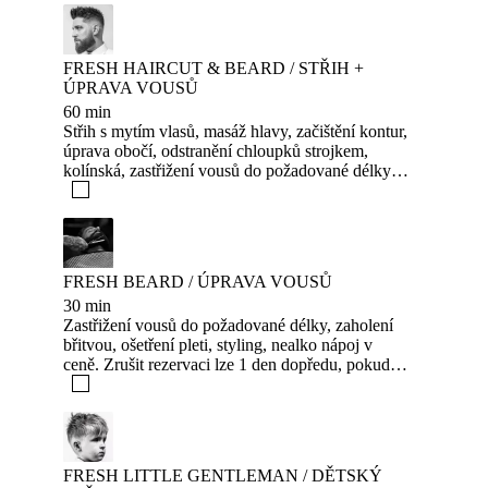
účtujeme 50% ze služby.
FRESH HAIRCUT & BEARD / STŘIH +
ÚPRAVA VOUSŮ
60 min
Střih s mytím vlasů, masáž hlavy, začištění kontur,
úprava obočí, odstranění chloupků strojkem,
kolínská, zastřižení vousů do požadované délky,
zaholení břitvou, ošetření pleti, styling, nealko
nápoj v ceně.Zrušit rezervaci lze 1 den dopředu,
pokud zrušíte na poslední chvíli nebo se
nedostavíte, tak si účtujeme 50% ze služby.
FRESH BEARD / ÚPRAVA VOUSŮ
30 min
Zastřižení vousů do požadované délky, zaholení
břitvou, ošetření pleti, styling, nealko nápoj v
ceně. Zrušit rezervaci lze 1 den dopředu, pokud
zrušíte na poslední chvíli nebo se nedostavíte, tak
si účtujeme 50% ze služby.
FRESH LITTLE GENTLEMAN / DĚTSKÝ