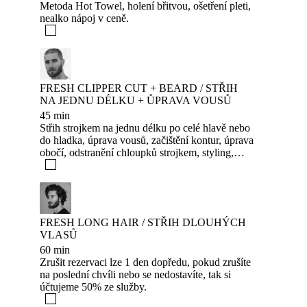
Metoda Hot Towel, holení břitvou, ošetření pleti,
nealko nápoj v ceně.
FRESH CLIPPER CUT + BEARD / STŘIH
NA JEDNU DÉLKU + ŮPRAVA VOUSŮ
45 min
Střih strojkem na jednu délku po celé hlavě nebo
do hladka, úprava vousů, začištění kontur, úprava
obočí, odstranění chloupků strojkem, styling,
kolínská, nealko nápoj v ceně služby. Zrušit
rezervaci lze 1 den dopředu, pokud zrušíte na
poslední chvíli nebo se nedostavíte, tak si
účtujeme 50% ze služby.
FRESH LONG HAIR / STŘIH DLOUHÝCH
VLASŮ
60 min
Zrušit rezervaci lze 1 den dopředu, pokud zrušíte
na poslední chvíli nebo se nedostavíte, tak si
účtujeme 50% ze služby.