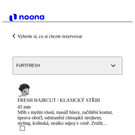
Vyberte si, co si chcete rezervovat
FURTFRESH
FRESH HAIRCUT / KLASICKÝ STŘIH
45 min
Střih s mytím vlasů, masáž hlavy, začištění kontur,
úprava obočí, odstranění chloupků strojkem,
styling, kolínská, nealko nápoj v ceně. Zrušit
rezervaci lze 1 den dopředu, pokud zrušíte na
poslední chvíli nebo se nedostavíte, tak si