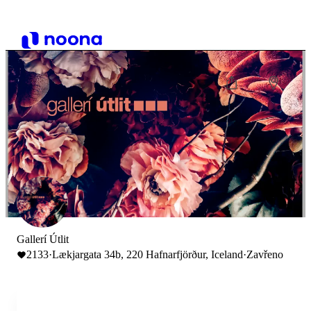
Gallerí Útlit
2133
·
Lækjargata 34b, 220 Hafnarfjörður, Iceland
·
Zavřeno