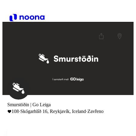
Smurstöðin | Go Leiga
108
·
Skógarhlíð 16, Reykjavík, Iceland
·
Zavřeno