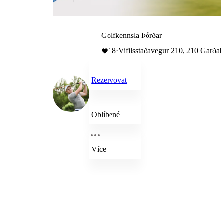
Golfkennsla Þórðar
18
·
Vifilsstaðavegur 210, 210 Garða
Rezervovat
Oblíbené
Více