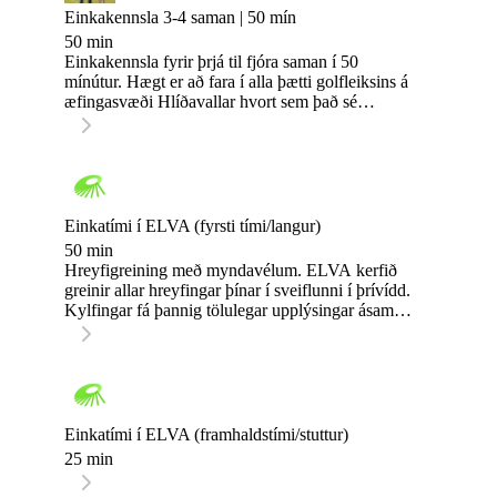
Einkakennsla 3-4 saman | 50 mín
50 min
Einkakennsla fyrir þrjá til fjóra saman í 50
mínútur. Hægt er að fara í alla þætti golfleiksins á
æfingasvæði Hlíðavallar hvort sem það sé
sveiflan eða stuttaspilið. Hægt er að skipta
tímanum í tvennt og fara í tvo þætti leiksins eftir
ósk.
Einkatími í ELVA (fyrsti tími/langur)
50 min
Hreyfigreining með myndavélum. ELVA kerfið
greinir allar hreyfingar þínar í sveiflunni í þrívídd.
Kylfingar fá þannig tölulegar upplýsingar ásamt
myndbandi af sveiflunni sem hjálpar þeim að
bæta sig á skilvirkari hátt en áður.
Einkatími í ELVA (framhaldstími/stuttur)
25 min