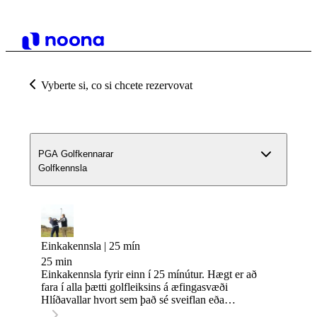
Vyberte si, co si chcete rezervovat
PGA Golfkennarar
Golfkennsla
Einkakennsla | 25 mín
25 min
Einkakennsla fyrir einn í 25 mínútur. Hægt er að
fara í alla þætti golfleiksins á æfingasvæði
Hlíðavallar hvort sem það sé sveiflan eða
stuttaspilið.