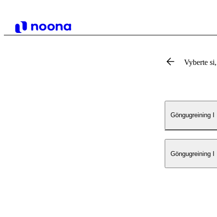
Vyberte si,
Göngugreining I
Göngugreining I