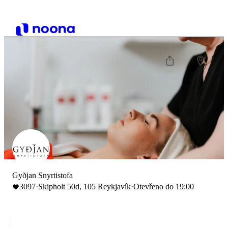
Gyðjan Snyrtistofa
3097
·
Skipholt 50d, 105 Reykjavík
·
Otevřeno do 19:00