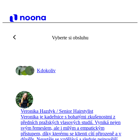
Vyberte si obsluhu
Kdokoliv
Veronika Hazdyk / Senior Hairstylist
Veronika je kadeřnice s bohatými zkušenostmi z
předních pražských vlasových studií. Vyniká nejen
svým řemeslem, ale i milým a empatickým
přístupem, díky kterému se klienti cítí přirozeně a v
důvěře. Neustále se vzdělává a sleduje nejnovější