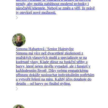
trendy, aby mohla nabídnout moderní techniky i
náročnější klientele. Nebojí se změn a věří, že právě
ty otevírají nové možnosti.
Simona Habartová / Senior Hairstylist
Simona má více než dvacetileté zkušenosti z
pražských vlasových studií a specializuje se na
kudrnaté vlasy. Klade důraz na funkční střihy a
barvy, které nejen skvěle vypadají, ale i fungují v
každodenním životě. Díky svému empatickému
přístupu dokáže naslouchat individuálním potřebám
a vytvořit řešení na míru. Každý účes dotahuje do
detailu – od barvy po finální styling.