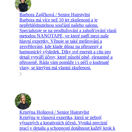
Barbora Zajíčková / Senior Hairstylist
Barbora má více než 10 let zkušeností a je
nepřehlédnutelnou součástí našeho salonu.
Specializuje se na prodlužování a zahušťování vlasů
metodou NANOTAPE, ve které patří mezi naše
hlavní expertky. Věnuje se také melírování a
zesvětlování, kde klade důraz na přirozený a
harmonický výsledek. Díky své energii a citu pro
detail vytváří účesy, které působí plně, elegantně a
přirozeně. Ráda vám pomůže i s péčí o kudrnaté
vlasy, se kterými má vlastní zkušenost.
Kristýna Hošnová / Senior Hairstylist
Kristýna je vlasová expertka, která se nebojí
výrazných a kreativních účesů. Vyniká precizní
prací v detailu a schopností dotáhnout každý krok k