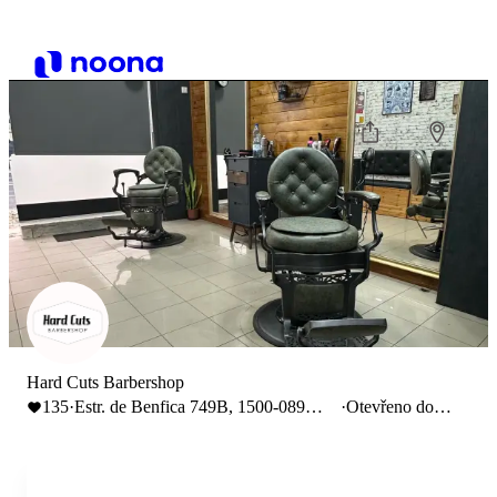
Hard Cuts Barbershop
135
·
Estr. de Benfica 749B, 1500-089
·
Otevřeno do
Lisboa
19:00